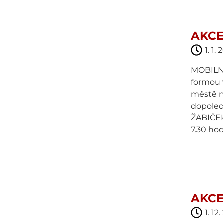
AKCE
1. 1.
MOBILNÍ
formou v
městě n
dopoled
ŽABIČEK 
7.30 hod.
AKCE
1. 12