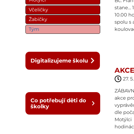
Bc. Fran
stane… 
Včeličky
10.00 h
Žabičky
spolu s 
Tým
koulovač
Digitalizujeme školu
AKCE
27. 5
ZÁBAVNÉ
akce pr
Co potřebují děti do
vyprávě
školky
dle poča
Motýlci
hodinách