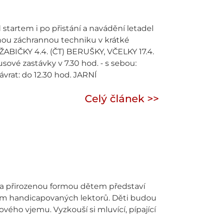
rtem i po přistání a navádění letadel
čnou záchrannou techniku v krátké
 ŽABIČKY 4.4. (ČT) BERUŠKY, VČELKY 17.4.
usové zastávky v 7.30 hod. - s sebou:
ávrat: do 12.30 hod. JARNÍ
Celý článek >>
 a přirozenou formou dětem představí
 tým handicapovaných lektorů. Děti budou
vého vjemu. Vyzkouší si mluvící, pípající