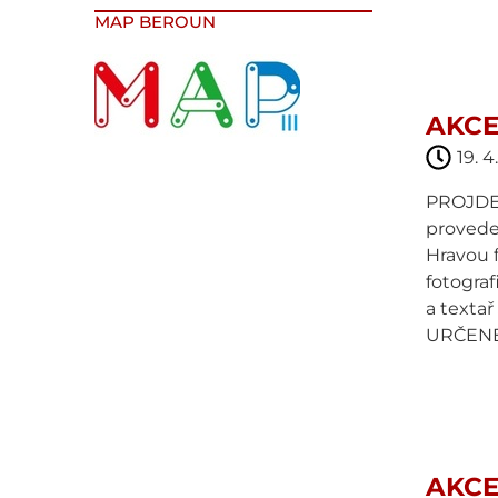
MAP BEROUN
AKCE
19. 4
PROJDEM
provede 
Hravou f
fotograf
a texta
URČENÉ
AKCE