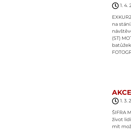
1. 4.
EXKURZE
na stání
návštěvě
(ST) MOT
batůžek,
FOTOGRA
AKCE
1. 3.
ŠIFRA M
život l
mít možn