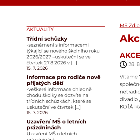
MŠ Zdic
AKTUALITY
Akc
Třídní schůzky
-seznámení s informacemi
týkající se nového školního roku
AKCE
2026/2027 –uskuteční se ve
čtvrtek 27.8.2026 v […]
28. 8
15. 7. 2026
Vítáme 
Informace pro rodiče nově
přijatých dětí
společn
-veškeré informace ohledně
netradi
chodu školky se dozvíte na
divadlo
třídních schůzkách, které se
KOŤÁT
uskuteční ve čtvrtek […]
15. 7. 2026
Uzavření MŠ o letních
prázdninách
Uzavření MŠ o letních
prázdninách