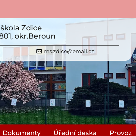
škola Zdice
801, okr.Beroun
ms.zdice@email.cz
Dokumenty
Úřední deska
Provoz