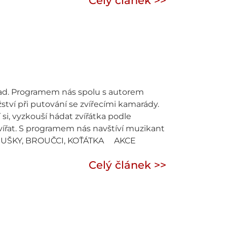
Celý článek >>
. Programem nás spolu s autorem
tví při putování se zvířecími kamarády.
 si, vyzkouší hádat zvířátka podle
 zvířat. S programem nás navštíví muzikant
0 BERUŠKY, BROUČCI, KOŤÁTKA AKCE
Celý článek >>