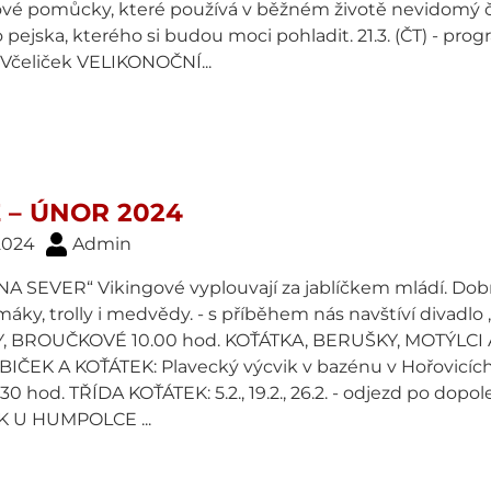
vé pomůcky, které používá v běžném životě nevidomý čl
 pejska, kterého si budou moci pohladit. 21.3. (ČT) - p
 Včeliček VELIKONOČNÍ...
 – ÚNOR 2024
 2024
Admin
A SEVER“ Vikingové vyplouvají za jablíčkem mládí. Dobr
áky, trolly i medvědy. - s příběhem nás navštíví divadlo
Y, BROUČKOVÉ 10.00 hod. KOŤÁTKA, BERUŠKY, MOTÝLC
IČEK A KOŤÁTEK: Plavecký výcvik v bazénu v Hořovicích: TŘÍ
30 hod. TŘÍDA KOŤÁTEK: 5.2., 19.2., 26.2. - odjezd po do
 U HUMPOLCE ...