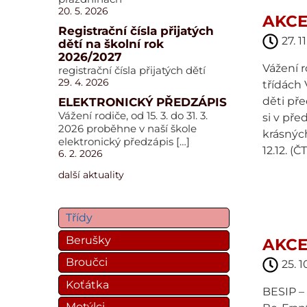
20. 5. 2026
AKCE
Registrační čísla přijatých
27. 1
dětí na školní rok
2026/2027
Vážení 
registrační čísla přijatých dětí
29. 4. 2026
třídách 
děti pře
ELEKTRONICKÝ PŘEDZÁPIS
Vážení rodiče, od 15. 3. do 31. 3.
si v pře
2026 proběhne v naší škole
krásnýc
elektronický předzápis […]
12.12. (Č
6. 2. 2026
další aktuality
Třídy
Berušky
AKCE
Broučci
25. 1
Koťátka
BESIP –
Motýlci