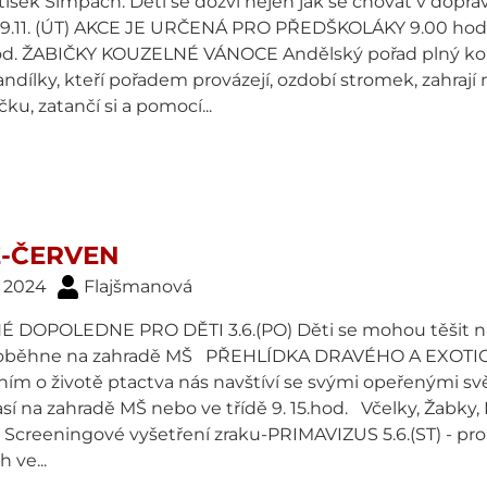
tišek Šimpach. Děti se dozví nejen jak se chovat v dopra
19.11. (ÚT) AKCE JE URČENÁ PRO PŘEDŠKOLÁKY 9.00 hod
od. ŽABIČKY KOUZELNÉ VÁNOCE Andělský pořad plný koled
andílky, kteří pořadem provázejí, ozdobí stromek, zahrají n
ku, zatančí si a pomocí...
-ČERVEN
. 2024
Flajšmanová
 DOPOLEDNE PRO DĚTI 3.6.(PO) Děti se mohou těšit na z
oběhne na zahradě MŠ PŘEHLÍDKA DRAVÉHO A EXOTICK
ním o životě ptactva nás navštíví se svými opeřenými s
sí na zahradě MŠ nebo ve třídě 9. 15.hod. Včelky, Žabky, 
 Screeningové vyšetření zraku-PRIMAVIZUS 5.6.(ST) - pr
 ve...