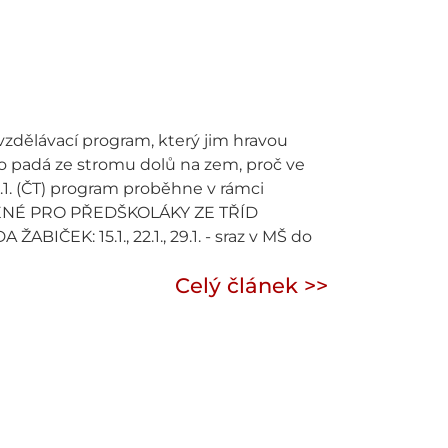
dělávací program, který jim hravou
lko padá ze stromu dolů na zem, proč ve
. (ČT) program proběhne v rámci
URČENÉ PRO PŘEDŠKOLÁKY ZE TŘÍD
BIČEK: 15.1., 22.1., 29.1. - sraz v MŠ do
Celý článek >>