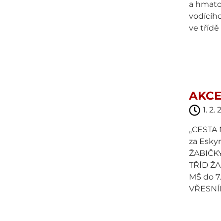
a hmato
vodícího
ve třídě
AKCE
1. 2.
„CESTA N
za Eskym
ŽABIČK
TŘÍD ŽAB
MŠ do 7.
VŘESNÍK