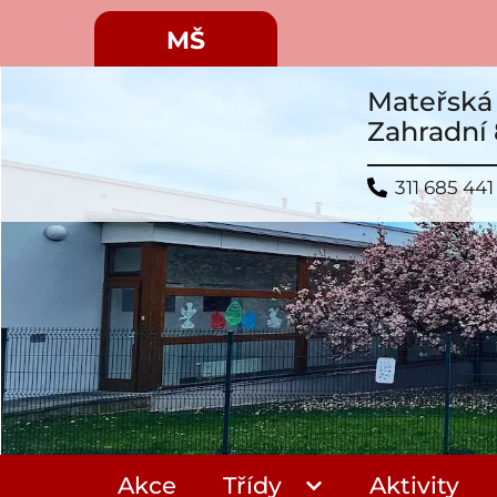
MŠ
Mateřská 
Zahradní 
311 685 441
Akce
Třídy
Aktivity