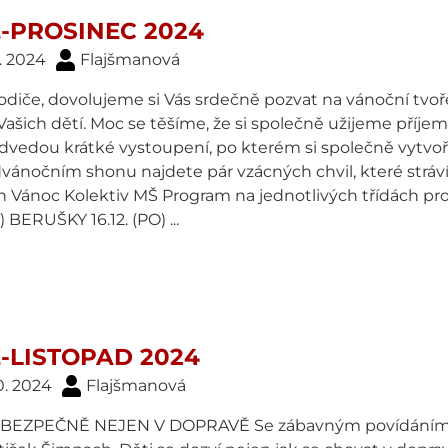
-PROSINEC 2024
1. 2024
Flajšmanová
rodiče, dovolujeme si Vás srdečně pozvat na vánoční tv
Vašich dětí. Moc se těšíme, že si společně užijeme příj
dvedou krátké vystoupení, po kterém si společně vytvoří
dvánočním shonu najdete pár vzácných chvil, které stráv
h Vánoc Kolektiv MŠ Program na jednotlivých třídách 
T) BERUŠKY 16.12. (PO) ...
-LISTOPAD 2024
0. 2024
Flajšmanová
 BEZPEČNĚ NEJEN V DOPRAVĚ Se zábavným povídáním nás 