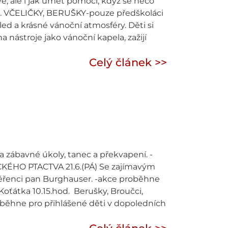
vě, ale i jak umět pomoci, když se něco
. VČELIČKY, BERUŠKY-pouze předškoláci
 a krásné vánoční atmosféry. Děti si
a nástroje jako vánoční kapela, zažijí
Celý článek >>
ábavné úkoly, tanec a překvapení. -
ÉHO PTACTVA 21.6.(PÁ) Se zajímavým
věřenci pan Burghauser. -akce proběhne
Koťátka 10.15.hod. Berušky, Broučci,
oběhne pro přihlášené děti v dopoledních