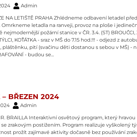
 2024
Admin
 NA LETIŠTĚ PRAHA Zhlédneme odbavení letadel před sta
. Omrkneme letadla na ranveji, provoz na ploše i jedine
 nejmodernější požární stanice v ČR. 3.4. (ST) BROUČCI,
ÝLCI, KOŤÁTKA - sraz v MŠ do 7.15 hod.!!! - odjezd z autob
 pláštěnku, pití (svačinu děti dostanou s sebou v MŠ) - n
FOVÁNÍ - budou se...
 – BŘEZEN 2024
 2024
Admin
R. BRAILLA Interaktivní osvětový program, který hravou
idí se zrakovým postižením. Program realizuje vyškolený
ost prožít zajímavé aktivity dočasně bez používání zrako