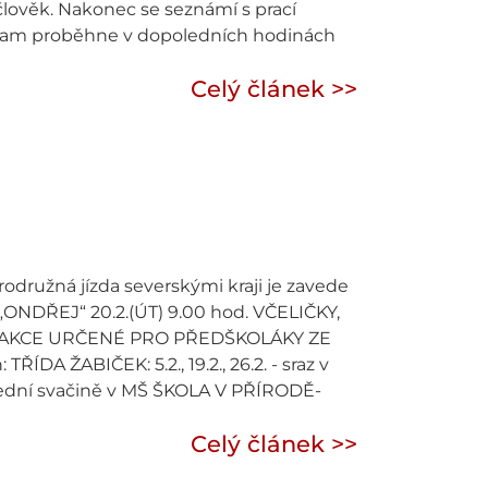
ověk. Nakonec se seznámí s prací
rogram proběhne v dopoledních hodinách
Celý článek >>
odružná jízda severskými kraji je zavede
 „ONDŘEJ“ 20.2.(ÚT) 9.00 hod. VČELIČKY,
I AKCE URČENÉ PRO PŘEDŠKOLÁKY ZE
DA ŽABIČEK: 5.2., 19.2., 26.2. - sraz v
polední svačině v MŠ ŠKOLA V PŘÍRODĚ-
Celý článek >>