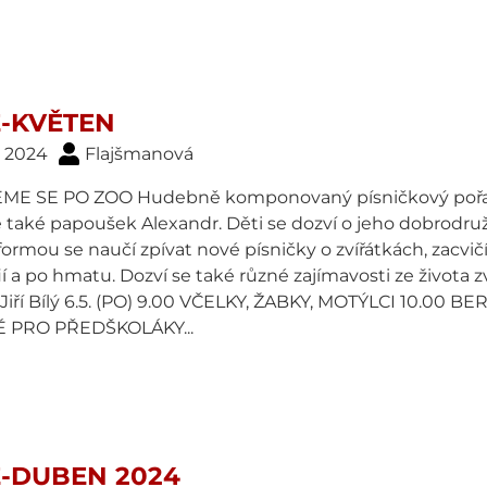
-KVĚTEN
. 2024
Flajšmanová
E SE PO ZOO Hudebně komponovaný písničkový pořad
také papoušek Alexandr. Děti se dozví o jeho dobrodružs
ormou se naučí zpívat nové písničky o zvířátkách, zacvičí
ií a po hmatu. Dozví se také různé zajímavosti ze života
ř Jiří Bílý 6.5. (PO) 9.00 VČELKY, ŽABKY, MOTÝLCI 10.0
 PRO PŘEDŠKOLÁKY...
-DUBEN 2024