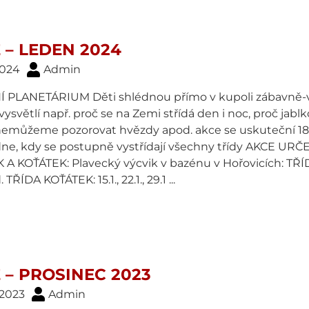
 – LEDEN 2024
 2024
Admin
 PLANETÁRIUM Děti shlédnou přímo v kupoli zábavně-vz
ysvětlí např. proč se na Zemi střídá den i noc, proč jab
emůžeme pozorovat hvězdy apod. akce se uskuteční 18.1
ne, kdy se postupně vystřídají všechny třídy AKCE 
A KOŤÁTEK: Plavecký výcvik v bazénu v Hořovicích: TŘÍDA ŽA
 TŘÍDA KOŤÁTEK: 15.1., 22.1., 29.1 ...
 – PROSINEC 2023
. 2023
Admin