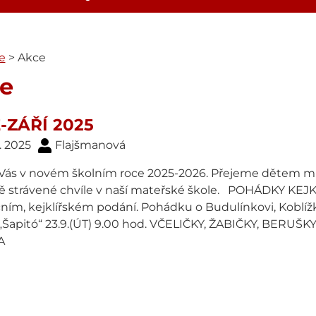
e
>
Akce
e
-ZÁŘÍ 2025
. 2025
Flajšmanová
Vás v novém školním roce 2025-2026. Přejeme dětem mn
ě strávené chvíle v naší mateřské škole. POHÁDKY KEJK
čním, kejklířském podání. Pohádku o Budulínkovi, Koblíž
 „Šapitó“ 23.9.(ÚT) 9.00 hod. VČELIČKY, ŽABIČKY, BERUŠ
KA