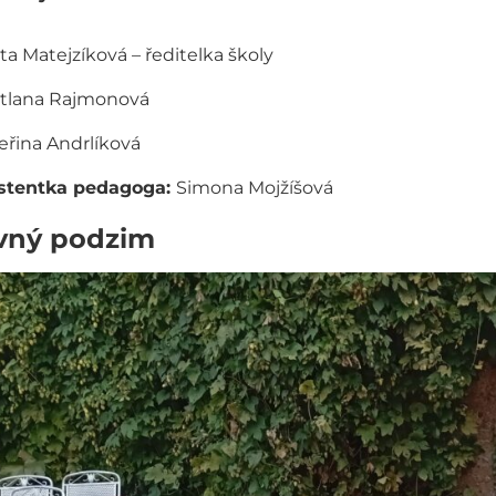
ta Matejzíková – ředitelka školy
tlana Rajmonová
eřina Andrlíková
stentka pedagoga:
Simona Mojžíšová
vný podzim