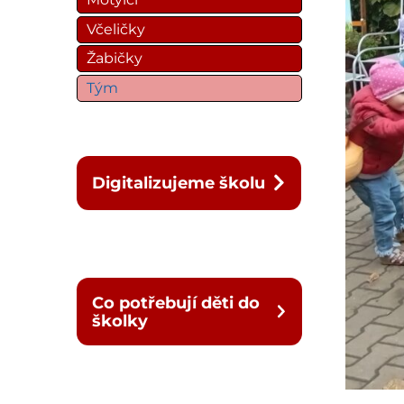
Včeličky
Žabičky
Tým
Digitalizujeme školu
Co potřebují děti do
školky