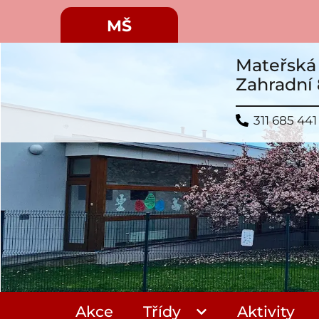
MŠ
Mateřská 
Zahradní 
311 685 441
Akce
Třídy
Aktivity