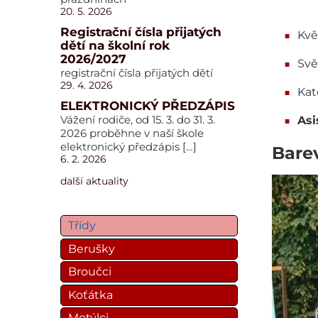
20. 5. 2026
Registrační čísla přijatých
Kvě
dětí na školní rok
2026/2027
Svě
registrační čísla přijatých dětí
29. 4. 2026
Kat
ELEKTRONICKÝ PŘEDZÁPIS
Vážení rodiče, od 15. 3. do 31. 3.
Asi
2026 proběhne v naší škole
elektronický předzápis […]
Bare
6. 2. 2026
další aktuality
Třídy
Berušky
Broučci
Koťátka
Motýlci