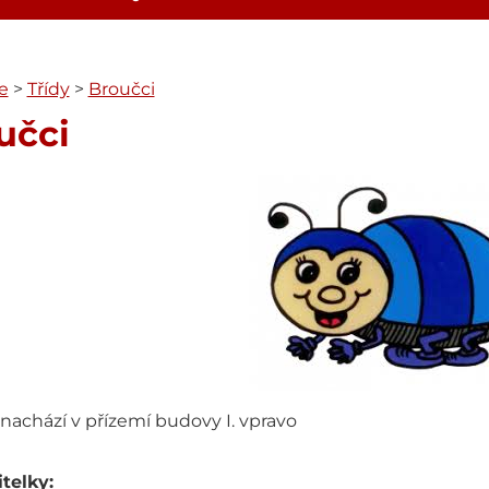
e
>
Třídy
>
Broučci
učci
 nachází v přízemí budovy I. vpravo
telky: