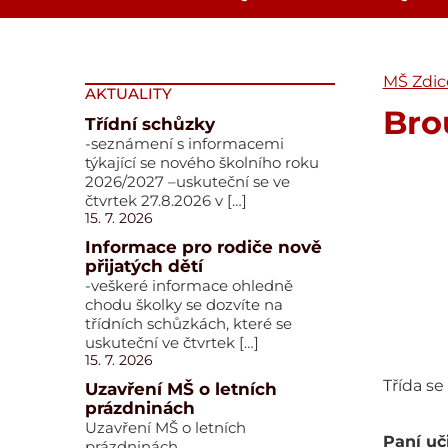
MŠ Zdic
AKTUALITY
Bro
Třídní schůzky
-seznámení s informacemi
týkající se nového školního roku
2026/2027 –uskuteční se ve
čtvrtek 27.8.2026 v […]
15. 7. 2026
Informace pro rodiče nově
přijatých dětí
-veškeré informace ohledně
chodu školky se dozvíte na
třídních schůzkách, které se
uskuteční ve čtvrtek […]
15. 7. 2026
Třída se
Uzavření MŠ o letních
prázdninách
Uzavření MŠ o letních
Paní uči
prázdninách