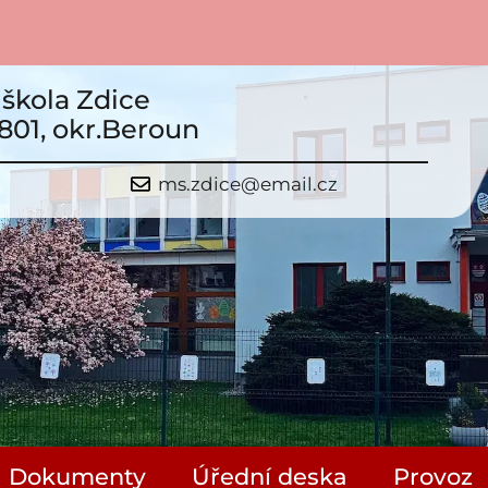
škola Zdice
801, okr.Beroun
ms.zdice@email.cz
Dokumenty
Úřední deska
Provoz