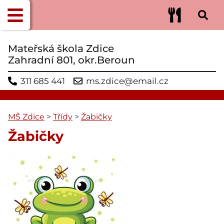
Mateřská škola Zdice
Zahradní 801, okr.Beroun
311 685 441
ms.zdice@email.cz
MŠ Zdice
>
Třídy
>
Žabičky
Žabičky