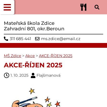
Mateřská škola Zdice
Zahradní 801, okr.Beroun
311 685 441
ms.zdice@email.cz
MŠ Zdice
>
Akce
>
AKCE-ŘÍJEN 2025
AKCE-ŘÍJEN 2025
1. 10. 2025
Flajšmanová