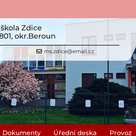
škola Zdice
801, okr.Beroun
ms.zdice@email.cz
Dokumenty
Úřední deska
Provoz