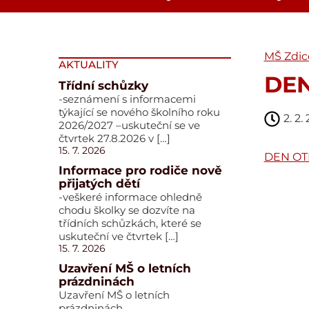
MŠ Zdic
AKTUALITY
DEN
Třídní schůzky
-seznámení s informacemi
týkající se nového školního roku
2. 2.
2026/2027 –uskuteční se ve
čtvrtek 27.8.2026 v […]
15. 7. 2026
DEN OT
Informace pro rodiče nově
přijatých dětí
-veškeré informace ohledně
chodu školky se dozvíte na
třídních schůzkách, které se
uskuteční ve čtvrtek […]
15. 7. 2026
Uzavření MŠ o letních
prázdninách
Uzavření MŠ o letních
prázdninách