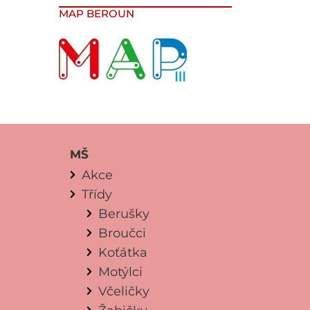
MAP BEROUN
MŠ
Akce
Třídy
Berušky
Broučci
Koťátka
Motýlci
Včeličky