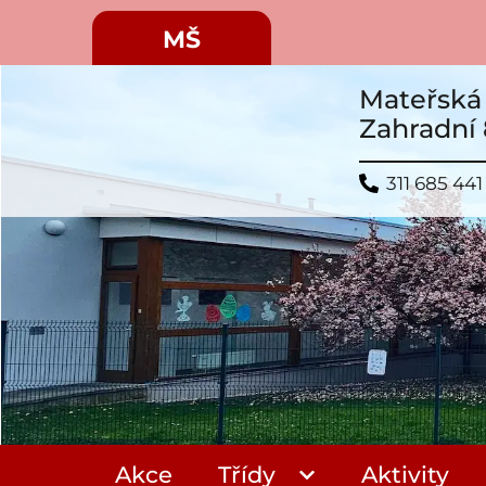
MŠ
Mateřská 
Zahradní 
311 685 441
Akce
Třídy
Aktivity