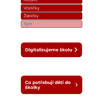
Včeličky
Žabičky
Tým
Digitalizujeme školu
Co potřebují děti do
školky